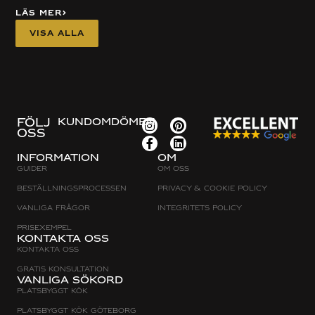
Läs mer
Visa alla
FÖLJ
KUNDOMDÖMEN
OSS
Information
Om
Guider
Om oss
Beställningsprocessen
Privacy & cookie policy
Vanliga frågor
Integritets policy
Prisexempel
Kontakta oss
Kontakta oss
Gratis konsultation
Vanliga sökord
Platsbyggt Kök
Platsbyggt kök Göteborg