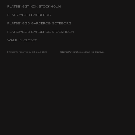
Platsbyggt kök Stockholm
Platsbyggd Garderob
Platsbyggd Garderob Göteborg
Platsbyggd Garderob Stockholm
Walk in Closet
© All rights reserved by Stiligt AB 2026
Sitemap
Partners
Powered by Hive Creatives