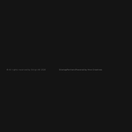
Vanliga sökord
Platsbyggt Kök
Platsbyggt kök Göteborg
Platsbyggt kök Stockholm
Platsbyggd Garderob
Platsbyggd Garderob Göteborg
Platsbyggd Garderob Stockholm
Walk in Closet
© All rights reserved by Stiligt AB 2026
Sitemap
Partners
Powered by Hive Creatives