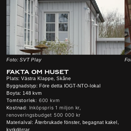
Foto: SVT Play
Fo
Fakta om huset
Plats
: Västra Klappe, Skåne
Byggnadstyp
: Före detta IOGT-NTO-lokal
Boyta
: 148 kvm
Tomtstorlek
: 600 kvm
Kostnad
: Inköpspris 1 miljon kr,
renoveringsbudget 500 000 kr
Materialval
: Återbrukade fönster, begagnat kakel,
kyrkdörrar