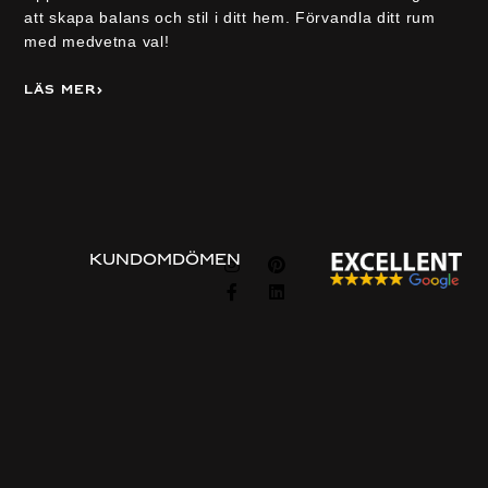
att skapa balans och stil i ditt hem. Förvandla ditt rum
med medvetna val!
Läs mer
Visa alla
FÖLJ
KUNDOMDÖMEN
OSS
Information
Om
Guider
Om oss
Beställningsprocessen
Privacy & cookie policy
Vanliga frågor
Integritets policy
Prisexempel
Kontakta oss
Kontakta oss
Gratis konsultation