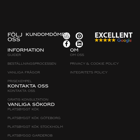
FÖLJ
KUNDOMDÖMEN
OSS
Information
Om
Guider
Om oss
Beställningsprocessen
Privacy & cookie policy
Vanliga frågor
Integritets policy
Prisexempel
Kontakta oss
Kontakta oss
Gratis konsultation
Vanliga sökord
Platsbyggt Kök
Platsbyggt kök Göteborg
Platsbyggt kök Stockholm
Platsbyggd Garderob