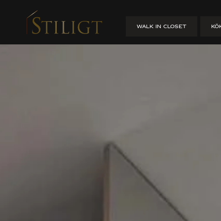
hallgarder
WALK IN CLOSET
KÖ
HEM
/
GARDEROBER
/
HALL