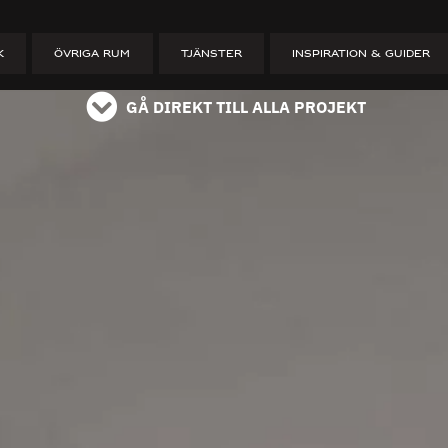
ober
läs på instagram
K
ÖVRIGA RUM
TJÄNSTER
INSPIRATION & GUIDER
GÅ DIREKT TILL ALLA PROJEKT