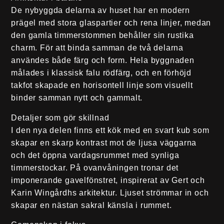
De nybyggda delarna av huset har en modern
prägel med stora glaspartier och rena linjer, medan
den gamla timmerstommen behåller sin rustika
charm. För att binda samman de två delarna
användes både färg och form. Hela byggnaden
målades i klassisk falu rödfärg, och en förhöjd
takfot skapade en horisontell linje som visuellt
binder samman nytt och gammalt.
Detaljer som gör skillnad
I den nya delen finns ett kök med en svart kub som
skapar en skarp kontrast mot de ljusa väggarna
och det öppna vardagsrummet med synliga
timmerstockar. På ovanvåningen tronar det
imponerande gavelfönstret, inspirerat av Gert och
Karin Wingårdhs arkitektur. Ljuset strömmar in och
skapar en nästan sakral känsla i rummet.