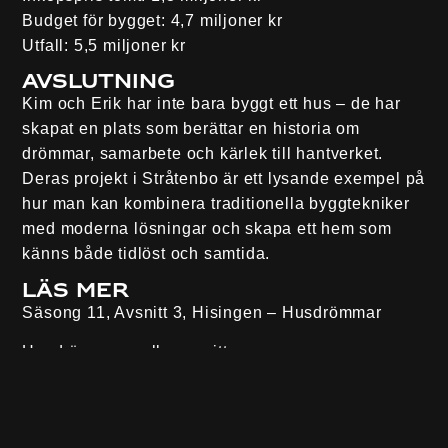
Budget för bygget:
4,7 miljoner kr
Utfall:
5,5 miljoner kr
Avslutning
Kim och Erik har inte bara byggt ett hus – de har
skapat en plats som berättar en historia om
drömmar, samarbete och kärlek till hantverket.
Deras projekt i Stråtenbo är ett lysande exempel på
hur man kan kombinera traditionella byggtekniker
med moderna lösningar och skapa ett hem som
känns både tidlöst och samtida.
Läs mer
Säsong 11, Avsnitt 3, Hisingen
– Husdrömmar
Husdrömmar – alla avsnitt
Se Husdrömmar på
SVT Play