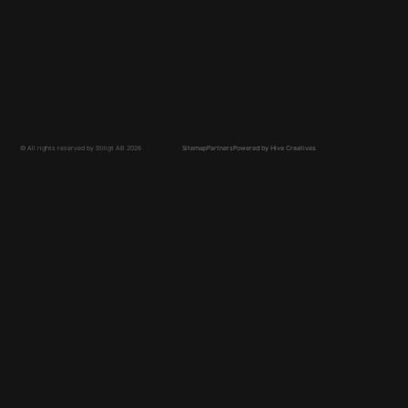
Platsbyggt kök Stockholm
Platsbyggd Garderob
Platsbyggd Garderob Göteborg
Platsbyggd Garderob Stockholm
Walk in Closet
© All rights reserved by Stiligt AB 2026
Sitemap
Partners
Powered by Hive Creatives