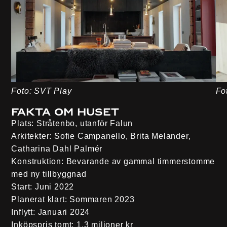
Foto: SVT Play
Fo
Fakta om huset
Plats:
Stråtenbo, utanför Falun
Arkitekter:
Sofie Campanello, Brita Melander,
Catharina Dahl Palmér
Konstruktion:
Bevarande av gammal timmerstomme
med ny tillbyggnad
Start:
Juni 2022
Planerat klart:
Sommaren 2023
Inflytt:
Januari 2024
Inköpspris tomt:
1,3 miljoner kr