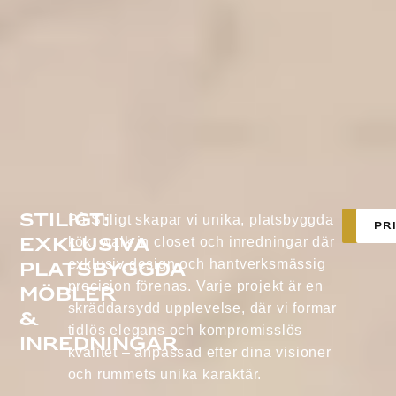
Stiligt:
På Stiligt skapar vi unika, platsbyggda
Tjän
PR
Exklusiva
kök, walk in closet och inredningar där
exklusiv design och hantverksmässig
platsbyggda
precision förenas. Varje projekt är en
möbler
skräddarsydd upplevelse, där vi formar
&
tidlös elegans och kompromisslös
inredningar
kvalitet – anpassad efter dina visioner
och rummets unika karaktär.