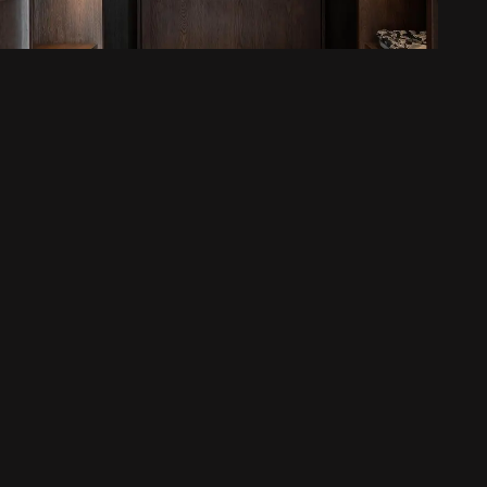
Garderober
Exklusiv hall i ett duplex i
Karlatornet