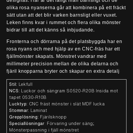
designas. Här är det långt ifrån barnsligt och de
olika rosa nyanserna går att kombinera på ett fräckt
sätt utan att det blir varken barnsligt eller vuxet.
Leken finns kvar i rummet och flera olika mönster
bidrar till att det känns så inbjudande.
Fronterna och dörrarna på det platsbyggda har en
rosa nyans och med hjälp av en CNC-fräs har ett
fjällmönster skapats. Mönstret vandrar med
millimeter precision mellan de olika delarna och
fjäril knopparna bryter och skapar en extra detalj
Stil:
Lekfull
NCS:
Luckor och sängram S0520-R20B Insida mot
tapet 0530-R10B
Lucktyp:
CNC fräst mönster i slät MDF lucka
Stommar:
Laminat
Grepplösning:
Fjärilsknopp
Speciallösningar
: Förvaring under säng;
Mönsterpassning i fjäll mönstret