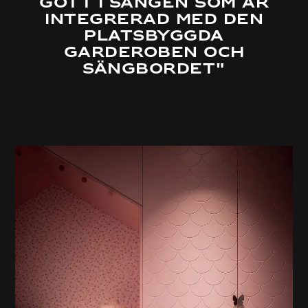
gott i sängen som är
integrerad med den
platsbyggda
garderoben och
sängbordet"