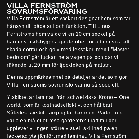
Villa Fernström
sovrumsförvaring
Villa Fernström är ett vackert designat hem som tar
hänsyn till både stil och funktion. Till Linus
Fernströms hem valde vi en 10 cm sockel på
barnens
platsbyggda garderober
för att undvika att
skada dörrar och golv med leksaker, men i ”Master
bedroom” går luckan hela vägen på och där vi
räknade ut 20 mm för tjockleken på mattan.
Denna uppmärksamhet på detaljer är det som gör
Villa Fernströms sovrumsförvaring så speciell.
Ytskiktet är laminat, från schweiziska Krono – One
world, som är kostnadseffektivt och hållbart.
Således särskilt lämplig för barnrum. Varför inte
välja en blå eller rosa garderob? I rätt miljöer
upplever vi ingen större visuell skillnad på en
lackerad yta jämfört med laminat. Villa Fernström