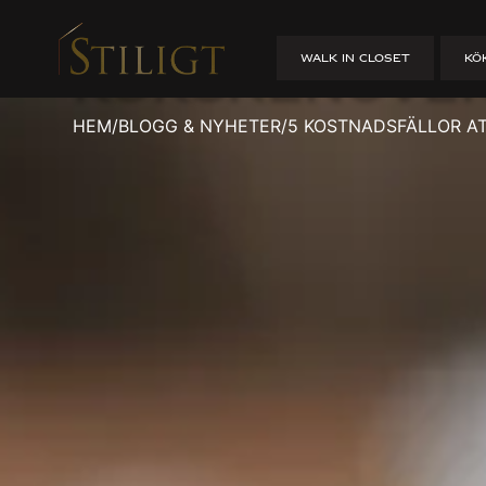
5 kostnadsfä
WALK IN CLOSET
KÖ
köksrenoveri
HEM
/
BLOGG & NYHETER
/
5 KOSTNADSFÄLLOR AT