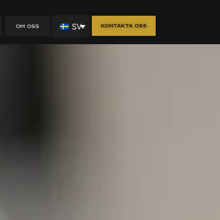
ka vid
SV
Kontakta oss
OM OSS
t!