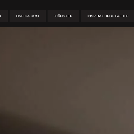
 – 10 saker att
K
ÖVRIGA RUM
TJÄNSTER
INSPIRATION & GUIDER
ÄNKA PÅ