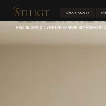
Varför skrä
WALK IN CLOSET
KÖ
ger bättre 
HEM
/
BLOGG & NYHETER
/
VARFÖR SKRÄDDARSYD