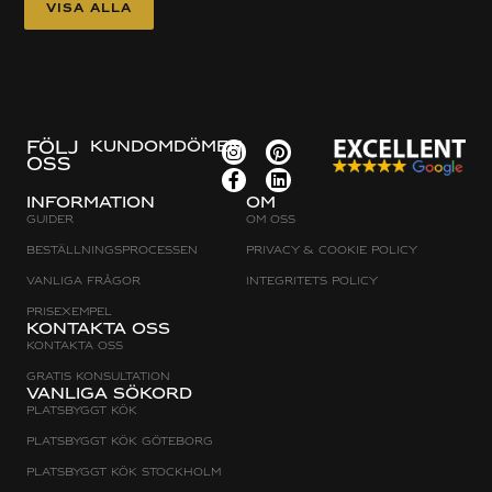
Visa alla
FÖLJ
KUNDOMDÖMEN
OSS
Information
Om
Guider
Om oss
Beställningsprocessen
Privacy & cookie policy
Vanliga frågor
Integritets policy
Prisexempel
Kontakta oss
Kontakta oss
Gratis konsultation
Vanliga sökord
Platsbyggt Kök
Platsbyggt kök Göteborg
Platsbyggt kök Stockholm