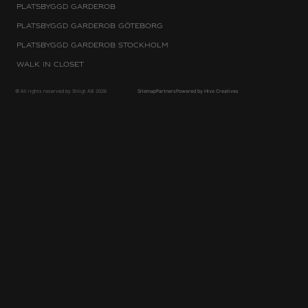
Platsbyggd Garderob
Platsbyggd Garderob Göteborg
Platsbyggd Garderob Stockholm
Walk in Closet
© All rights reserved by Stiligt AB 2026
Sitemap
Partners
Powered by Hive Creatives