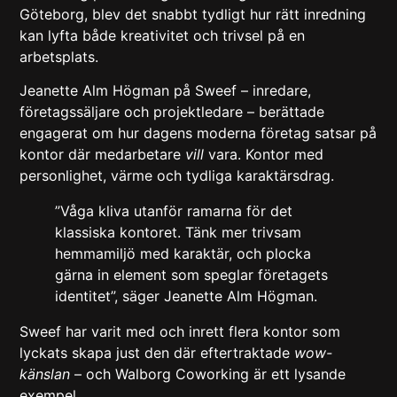
Göteborg, blev det snabbt tydligt hur rätt inredning
kan lyfta både kreativitet och trivsel på en
arbetsplats.
Jeanette Alm Högman på Sweef – inredare,
företagssäljare och projektledare – berättade
engagerat om hur dagens moderna företag satsar på
kontor där medarbetare
vill
vara. Kontor med
personlighet, värme och tydliga karaktärsdrag.
”Våga kliva utanför ramarna för det
klassiska kontoret. Tänk mer trivsam
hemmamiljö med karaktär, och plocka
gärna in element som speglar företagets
identitet”, säger Jeanette Alm Högman.
Sweef har varit med och inrett flera kontor som
lyckats skapa just den där eftertraktade
wow-
känslan
– och
Walborg Coworking
är ett lysande
exempel.