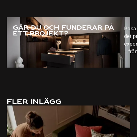
Går du och funderar på
Boka 
ett projekt?
det p
exper
– från
Fler inlägg