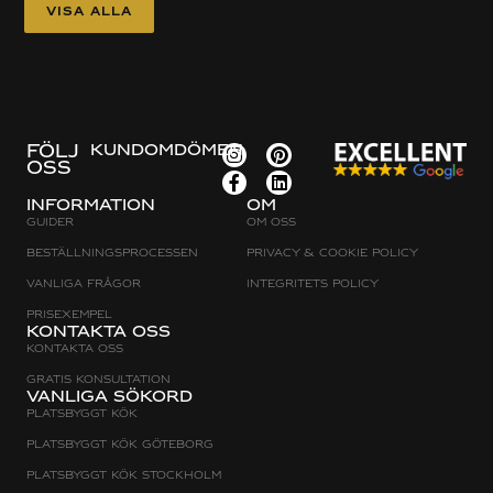
Visa alla
FÖLJ
KUNDOMDÖMEN
OSS
Information
Om
Guider
Om oss
Beställningsprocessen
Privacy & cookie policy
Vanliga frågor
Integritets policy
Prisexempel
Kontakta oss
Kontakta oss
Gratis konsultation
Vanliga sökord
Platsbyggt Kök
Platsbyggt kök Göteborg
Platsbyggt kök Stockholm