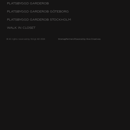
Platsbyggd Garderob
Platsbyggd Garderob Göteborg
Platsbyggd Garderob Stockholm
Walk in Closet
© All rights reserved by Stiligt AB 2026
Sitemap
Partners
Powered by Hive Creatives