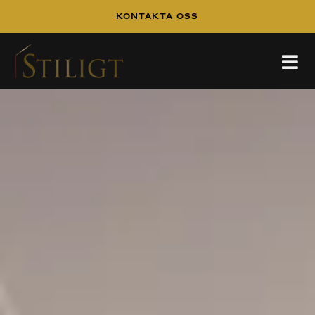
Kontakta Oss
Sittplats i din walk in closet
Sittplats i din walk in
closet
Skapa lyx och funktion i din walk-in closet med avlastningsytor och sittplatser. Upptäck tips för att designa en bekväm och stilren oas!
läs på instagram
HEM
/
BLOGG & NYHETER
/
SITTPLATS I DIN WALK IN CLOSET