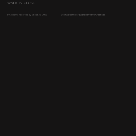
Walk in Closet
© All rights reserved by Stiligt AB 2026
Sitemap
Partners
Powered by Hive Creatives