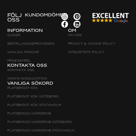
FÖLJ
KUNDOMDÖMEN
OSS
Information
Om
Guider
Om oss
Beställningsprocessen
Privacy & cookie policy
Vanliga frågor
Integritets policy
Prisexempel
Kontakta oss
Kontakta oss
Gratis konsultation
Vanliga sökord
Platsbyggt Kök
Platsbyggt kök Göteborg
Platsbyggt kök Stockholm
Platsbyggd Garderob
Platsbyggd Garderob Göteborg
Platsbyggd Garderob Stockholm