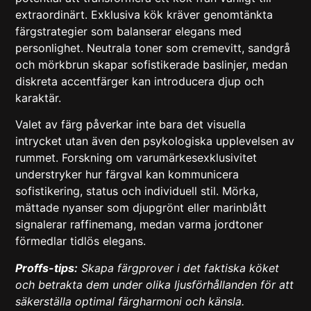
extraordinärt. Exklusiva kök kräver genomtänkta
färgstrategier som balanserar elegans med
personlighet. Neutrala toner som cremevitt, sandgrå
och mörkbrun skapar sofistikerade baslinjer, medan
diskreta accentfärger kan introducera djup och
karaktär.
Valet av färg påverkar inte bara det visuella
intrycket utan även den psykologiska upplevelsen av
rummet.
Forskning om varumärkesexklusivitet
understryker hur färgval kan kommunicera
sofistikering, status och individuell stil. Mörka,
mättade nyanser som djupgrönt eller marinblått
signalerar raffinemang, medan varma jordtoner
förmedlar tidlös elegans.
Proffs-tips:
Skapa färgprover i det faktiska köket
och betrakta dem under olika ljusförhållanden för att
säkerställa optimal färgharmoni och känsla.