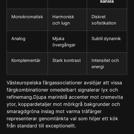
känsla
Monokromatisk
Harmonisk
Diskret
och lugn
sofistikation
Analog
Mjuka
Subtil dynamik
övergångar
Komplementär
Stark kontrast
Intensitet och
energi
Västeuropeiska färgassociationer
avslöjar att vissa
färgkombinationer omedelbart signalerar lyx och
refinemang.Djupa marinblå accenter mot cremevita
ytor, koppardetaljer mot mörkgrå bakgrunder och
smaragdgröna inslag mot varma träfärger
representerar genomtänkta val som höjer ett kök
från standard till exceptionellt.