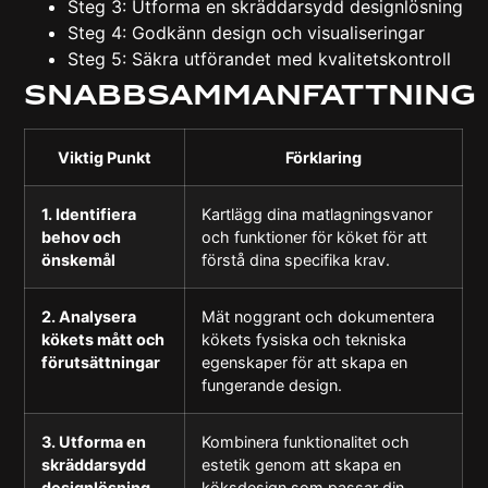
Steg 3: Utforma en skräddarsydd designlösning
Steg 4: Godkänn design och visualiseringar
Steg 5: Säkra utförandet med kvalitetskontroll
Snabbsammanfattning
Viktig Punkt
Förklaring
1. Identifiera
Kartlägg dina matlagningsvanor
behov och
och funktioner för köket för att
önskemål
förstå dina specifika krav.
2. Analysera
Mät noggrant och dokumentera
kökets mått och
kökets fysiska och tekniska
förutsättningar
egenskaper för att skapa en
fungerande design.
3. Utforma en
Kombinera funktionalitet och
skräddarsydd
estetik genom att skapa en
designlösning
köksdesign som passar din