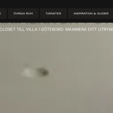
lk in Closet ti
K
ÖVRIGA RUM
TJÄNSTER
INSPIRATION & GUIDER
aximera Ditt U
CLOSET TILL VILLA I GÖTEBORG: MAXIMERA DITT UTRYM