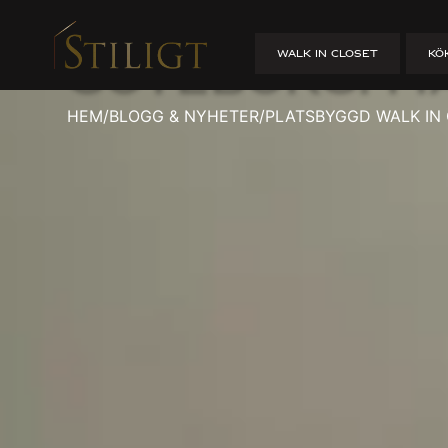
Platsbyggd Wa
WALK IN CLOSET
KÖ
Göteborg: M
HEM
/
BLOGG & NYHETER
/
PLATSBYGGD WALK IN 