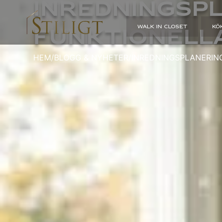
Inredningspl
WALK IN CLOSET
KÖ
funktionell
HEM
/
BLOGG & NYHETER
/
INREDNINGSPLANERIN