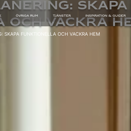
anering: skapa
K
ÖVRIGA RUM
TJÄNSTER
INSPIRATION & GUIDER
a och vackra h
G: SKAPA FUNKTIONELLA OCH VACKRA HEM