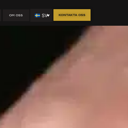
Drömhem med
SV
Kontakta oss
OM OSS