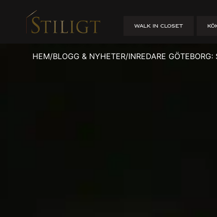
Inredare Gö
WALK IN CLOSET
KÖ
Proffshjälp 
HEM
/
BLOGG & NYHETER
/
INREDARE GÖTEBORG: