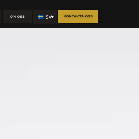
usdrömmar
SV
Kontakta oss
OM OSS