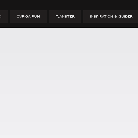
 i Häcken – H
K
ÖVRIGA RUM
TJÄNSTER
INSPIRATION & GUIDER
KEN – HUSDRÖMMAR