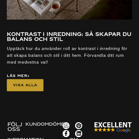
Kontrast i inredning: så skapar du
V
balans och stil
p
Upptäck hur du använder roll av kontrast i inredning för
Upp
att skapa balans och stil i ditt hem. Förvandla ditt rum
för
med medvetna val!
för
Läs mer
Lä
Visa alla
FÖLJ
KUNDOMDÖMEN
OSS