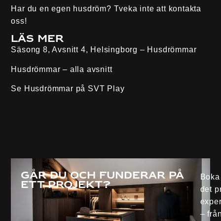
Har du en egen husdröm? Tveka inte att
kontakta
oss
!
Läs mer
Säsong 8, Avsnitt 4, Helsingborg – Husdrömmar
Husdrömmar – alla avsnitt
Se Husdrömmar på
SVT Play
Går du och funderar på
Boka 
ett projekt?
det p
exper
– från