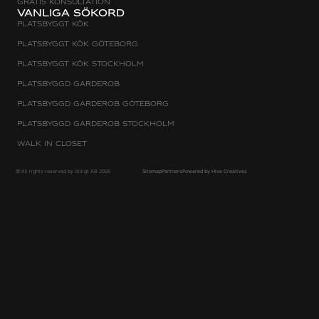
Gratis konsultation
Vanliga sökord
Platsbyggt Kök
Platsbyggt kök Göteborg
Platsbyggt kök Stockholm
Platsbyggd Garderob
Platsbyggd Garderob Göteborg
Platsbyggd Garderob Stockholm
Walk in Closet
© All rights reserved by Stiligt AB 2026
Sitemap
Partners
Powered by Hive Creatives