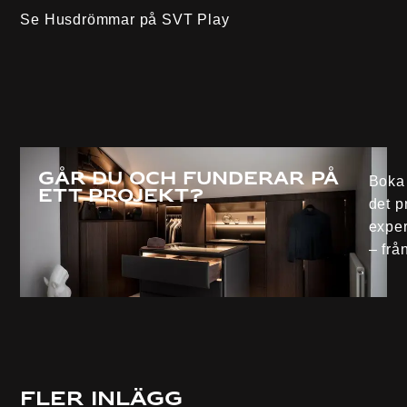
Se Husdrömmar på
SVT Play
Går du och funderar på
Boka 
ett projekt?
det p
exper
– från
Fler inlägg