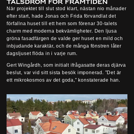
talsdröm för framtiden
När projektet till slut stod klart, nästan nio månader
efter start, hade Jonas och Frida förvandlat det
förfallna huset till ett hem som förenar 30-talets
charm med moderna bekvämligheter. Den ljusa
gröna fasadfärgen de valde ger huset en mild och
inbjudande karaktär, och de många fönstren låter
dagsljuset flöda in i varje rum.
Gert Wingårdh, som initialt ifrågasatte deras djärva
beslut, var vid sitt sista besök imponerad. ”Det är
ett mikrokosmos av det goda,” konstaterade han.