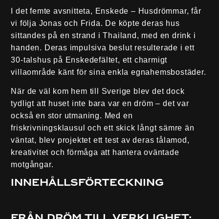
I det femte avsnitteta, Enskede – Husdrömmar, får
vi följa Jonas och Frida. De köpte deras hus
sittandes på en strand i Thailand, med en drink i
handen. Deras impulsiva beslut resulterade i ett
30-talshus på Enskedefältet, ett charmigt
villaområde känt för sina enkla egnahemsbostäder.
När de väl kom hem till Sverige blev det dock
tydligt att huset inte bara var en dröm – det var
också en stor utmaning. Med en
friskrivningsklausul och ett skick långt sämre än
väntat, blev projektet ett test av deras tålamod,
kreativitet och förmåga att hantera oväntade
motgångar.
Innehållsförteckning
Från dröm till verklighet: