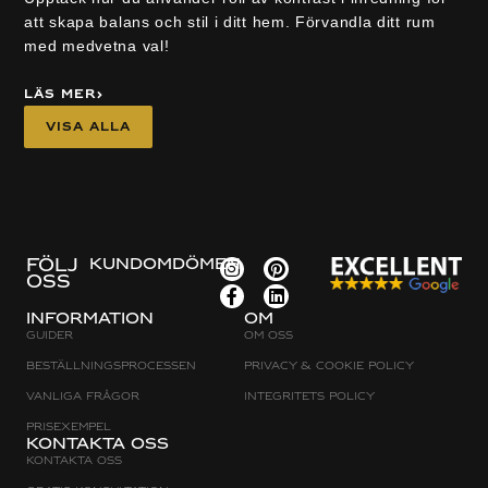
att skapa balans och stil i ditt hem. Förvandla ditt rum
med medvetna val!
Läs mer
Visa alla
FÖLJ
KUNDOMDÖMEN
OSS
Information
Om
Guider
Om oss
Beställningsprocessen
Privacy & cookie policy
Vanliga frågor
Integritets policy
Prisexempel
Kontakta oss
Kontakta oss