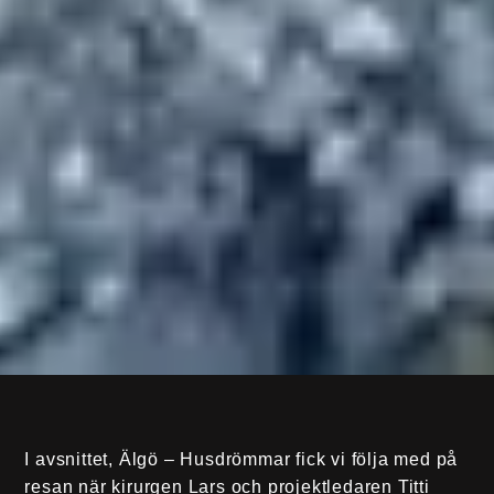
I avsnittet, Älgö – Husdrömmar fick vi följa med på
resan när kirurgen Lars och projektledaren Titti