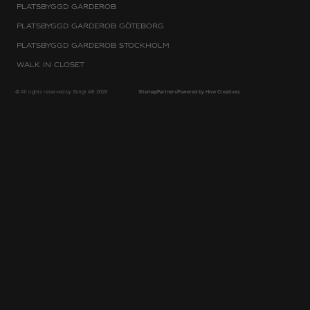
Platsbyggd Garderob
Platsbyggd Garderob Göteborg
Platsbyggd Garderob Stockholm
Walk in Closet
© All rights reserved by Stiligt AB 2026
Sitemap
Partners
Powered by Hive Creatives