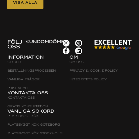
Visa alla
FÖLJ
KUNDOMDÖMEN
OSS
Information
Om
Guider
Om oss
Beställningsprocessen
Privacy & cookie policy
Vanliga frågor
Integritets policy
Prisexempel
Kontakta oss
Kontakta oss
Gratis konsultation
Vanliga sökord
Platsbyggt Kök
Platsbyggt kök Göteborg
Platsbyggt kök Stockholm