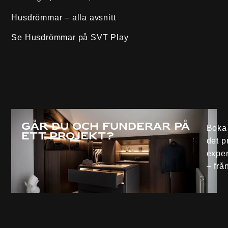
Husdrömmar – alla avsnitt
Se Husdrömmar på
SVT Play
Går du och funderar på
Boka 
ett projekt?
det p
exper
– från