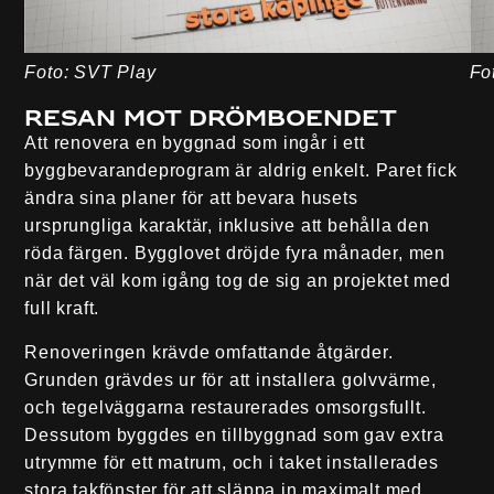
Foto: SVT Play
Fo
Resan mot drömboendet
Att renovera en byggnad som ingår i ett
byggbevarandeprogram är aldrig enkelt. Paret fick
ändra sina planer för att bevara husets
ursprungliga karaktär, inklusive att behålla den
röda färgen. Bygglovet dröjde fyra månader, men
när det väl kom igång tog de sig an projektet med
full kraft.
Renoveringen krävde omfattande åtgärder.
Grunden grävdes ur för att installera golvvärme,
och tegelväggarna restaurerades omsorgsfullt.
Dessutom byggdes en tillbyggnad som gav extra
utrymme för ett matrum, och i taket installerades
stora takfönster för att släppa in maximalt med