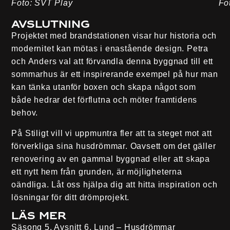
Foto: SVT Play
Fo
Avslutning
Projektet med brandstationen visar hur historia och
modernitet kan mötas i enastående design. Petra
och Anders val att förvandla denna byggnad till ett
sommarhus är ett inspirerande exempel på hur man
kan tänka utanför boxen och skapa något som
både hedrar det förflutna och möter framtidens
behov.
På Stiligt vill vi uppmuntra fler att ta steget mot att
förverkliga sina husdrömmar. Oavsett om det gäller
renovering av en gammal byggnad eller att skapa
ett nytt hem från grunden, är möjligheterna
oändliga. Låt oss hjälpa dig att hitta inspiration och
lösningar för ditt drömprojekt.
Läs mer
Säsong 5, Avsnitt 6, Lund – Husdrömmar