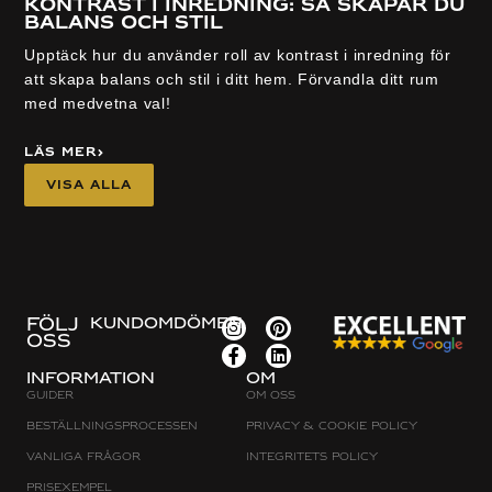
Kontrast i inredning: så skapar du
balans och stil
Upptäck hur du använder roll av kontrast i inredning för
att skapa balans och stil i ditt hem. Förvandla ditt rum
med medvetna val!
Läs mer
Visa alla
FÖLJ
KUNDOMDÖMEN
OSS
Information
Om
Guider
Om oss
Beställningsprocessen
Privacy & cookie policy
Vanliga frågor
Integritets policy
Prisexempel