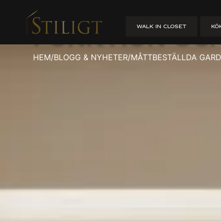
Måttbeställ
WALK IN CLOSET
KÖ
funktion oc
HEM
/
BLOGG & NYHETER
/
MÅTTBESTÄLLDA GARD