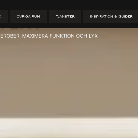
da garderober
K
ÖVRIGA RUM
TJÄNSTER
INSPIRATION & GUIDER
h lyx
EROBER: MAXIMERA FUNKTION OCH LYX