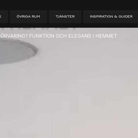
byggd förvarin
K
ÖVRIGA RUM
TJÄNSTER
INSPIRATION & GUIDER
 i hemmet
FÖRVARING? FUNKTION OCH ELEGANS I HEMMET