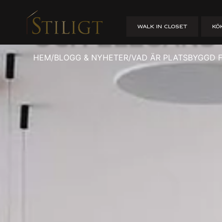
Vad är plats
WALK IN CLOSET
KÖ
och elegans
HEM
/
BLOGG & NYHETER
/
VAD ÄR PLATSBYGGD 