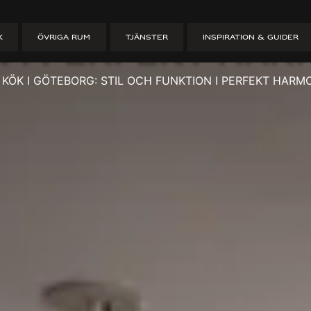
sbyggt Kök I Gö
K
ÖVRIGA RUM
TJÄNSTER
INSPIRATION & GUIDER
 i Perfekt Har
KÖK I GÖTEBORG: STIL OCH FUNKTION I PERFEKT HARM