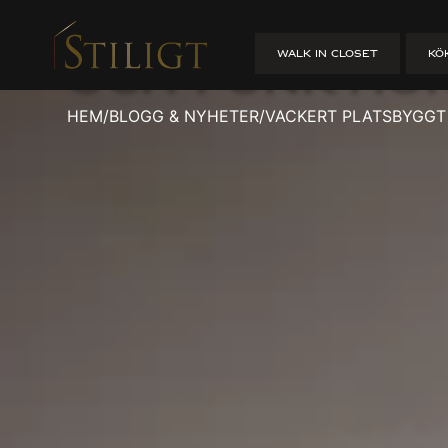
Vackert Plat
WALK IN CLOSET
KÖ
och Funktion
HEM
/
BLOGG & NYHETER
/
VACKERT PLATSBYGGT 