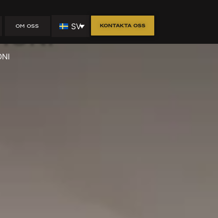
teborg: Stil
SV
Kontakta oss
OM OSS
moni
ONI