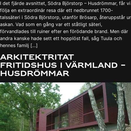
I det fjärde avsnittet, Södra Björstorp – Husdrömmar, får vi
följa en extraordinär resa där ett nedbrunnet 1700-
talssäteri i Södra Björstorp, utanför Brösarp, återuppstår ur
askan. Vad som en gång var ett ståtligt säteri,
förvandlades till ruiner efter en förödande brand. Men där
andra kanske hade sett ett hopplöst fall, såg Tuula och
hennes familj […]
Arkitektritat
fritidshus i Värmland –
Husdrömmar