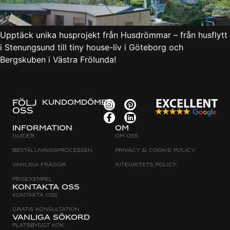
Upptäck unika husprojekt från Husdrömmar – från husflytt
i Stenungsund till tiny house-liv i Göteborg och
Bergskuben i Västra Frölunda!
FÖLJ
KUNDOMDÖMEN
OSS
Information
Om
Guider
Om oss
Beställningsprocessen
Privacy & cookie policy
Vanliga frågor
Integritets policy
Prisexempel
Kontakta oss
Kontakta oss
Gratis konsultation
Vanliga sökord
Platsbyggt Kök