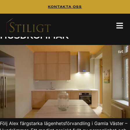
Kontakta Oss
Lägenhetsförvandling
på Gamla Väster –
Husdrömmar
Följ Alex färgstarka lägenhetsförvandling i Gamla Väster –