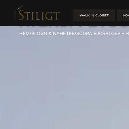
Södra Björs
WALK IN CLOSET
KÖ
Återuppbygg
HEM
/
BLOGG & NYHETER
/
SÖDRA BJÖRSTORP – 