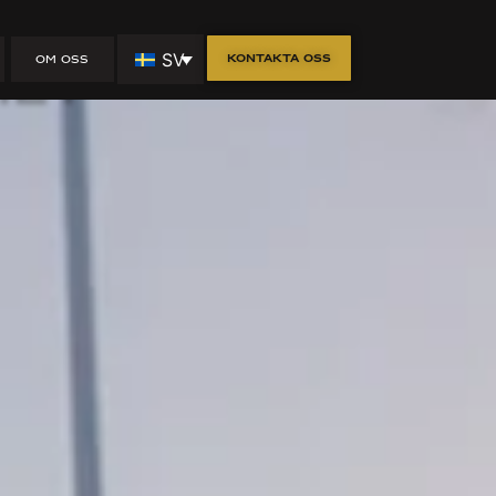
mar:
SV
Kontakta oss
OM OSS
iet