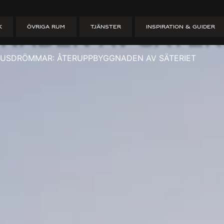
torp – Husdröm
K
ÖVRIGA RUM
TJÄNSTER
INSPIRATION & GUIDER
naden av säter
HUSDRÖMMAR: ÅTERUPPBYGGNADEN AV SÄTERIET