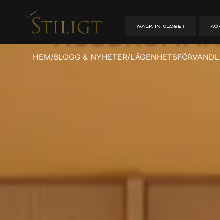
Lägenhetsfö
WALK IN CLOSET
KÖ
– Husdrömm
HEM
/
BLOGG & NYHETER
/
LÄGENHETSFÖRVANDL