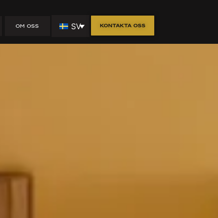
amla Väster
SV
Kontakta oss
OM OSS