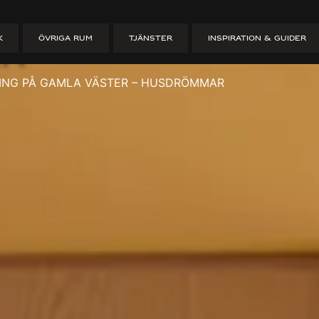
rvandling på G
K
ÖVRIGA RUM
TJÄNSTER
INSPIRATION & GUIDER
ar
ING PÅ GAMLA VÄSTER – HUSDRÖMMAR