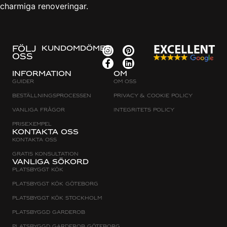
charmiga renoveringar.
FÖLJ
KUNDOMDÖMEN
OSS
Information
Om
Guider
Om oss
Beställningsprocessen
Privacy & cookie policy
Vanliga frågor
Integritets policy
Prisexempel
Kontakta oss
Kontakta oss
Gratis konsultation
Vanliga sökord
Platsbyggt Kök
Platsbyggt kök Göteborg
Platsbyggt kök Stockholm
Platsbyggd Garderob
Platsbyggd Garderob Göteborg