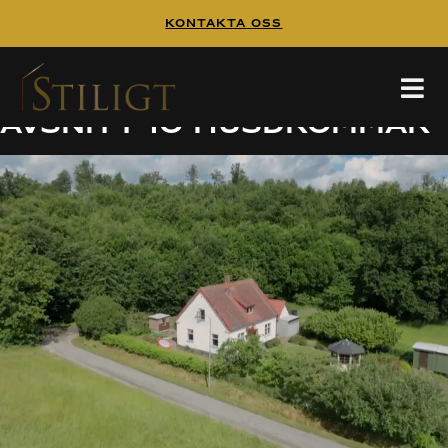
Kontakta Oss
En berg-och-dalbana i
skånska Grönalund –
Avsnitt 10 husdrömmar