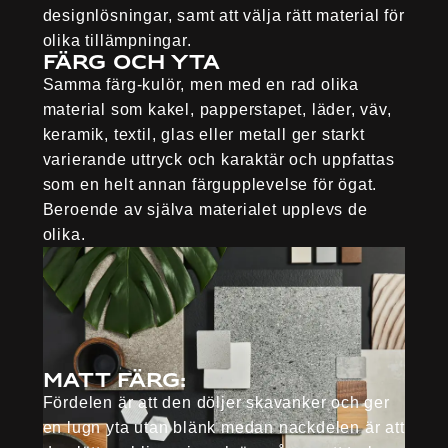
designlösningar, samt att välja rätt material för
olika tillämpningar.
Färg och yta
Samma färg-kulör, men med en rad olika
material som kakel, papperstapet, läder, väv,
keramik, textil, glas eller metall ger starkt
varierande uttryck och karaktär och uppfattas
som en helt annan färgupplevelse för ögat.
Beroende av själva materialet upplevs de
olika.
Matt färg:
Fördelen är att den döljer skavanker och ger
en lugn yta utan blänk medan nackdelen är att