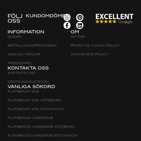
FÖLJ
KUNDOMDÖMEN
OSS
Information
Om
Guider
Om oss
Beställningsprocessen
Privacy & cookie policy
Vanliga frågor
Integritets policy
Prisexempel
Kontakta oss
Kontakta oss
Gratis konsultation
Vanliga sökord
Platsbyggt Kök
Platsbyggt kök Göteborg
Platsbyggt kök Stockholm
Platsbyggd Garderob
Platsbyggd Garderob Göteborg
Platsbyggd Garderob Stockholm