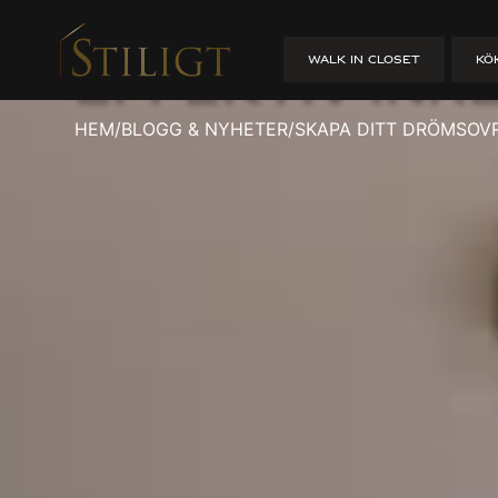
Skapa ditt d
WALK IN CLOSET
KÖ
effektiv inr
HEM
/
BLOGG & NYHETER
/
SKAPA DITT DRÖMSOVR