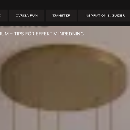
römsovrum – Tip
K
ÖVRIGA RUM
TJÄNSTER
INSPIRATION & GUIDER
edning
UM – TIPS FÖR EFFEKTIV INREDNING