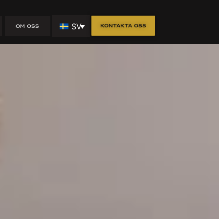
s för
SV
Kontakta oss
OM OSS