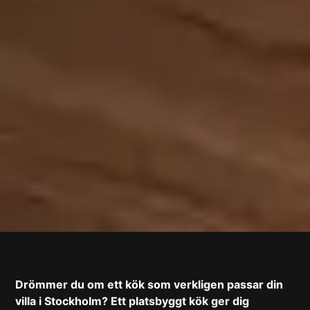
Drömmer du om ett kök som verkligen passar din
villa i Stockholm? Ett platsbyggt kök ger dig