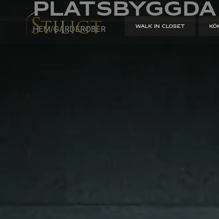
Platsbyggda
WALK IN CLOSET
KÖ
HEM
/
GARDEROBER