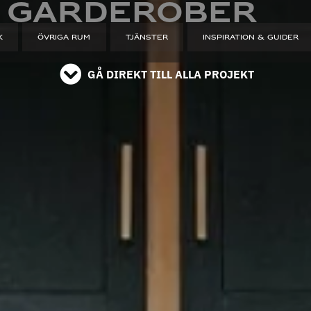
 garderober
läs på instagram
K
ÖVRIGA RUM
TJÄNSTER
INSPIRATION & GUIDER
GÅ DIREKT TILL ALLA PROJEKT