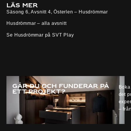
Läs mer
Säsong 6, Avsnitt 4, Österlen – Husdrömmar
Husdrömmar – alla avsnitt
Se Husdrömmar på
SVT Play
Går du och funderar på
Boka 
ett projekt?
det p
exper
– från