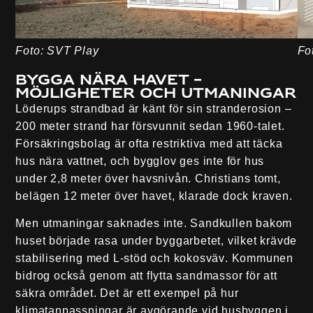
Foto: SVT Play
Fo
Bygga nära havet –
möjligheter och utmaningar
Löderups strandbad är känt för sin stranderosion –
200 meter strand har försvunnit sedan 1960-talet.
Försäkringsbolag är ofta restriktiva med att täcka
hus nära vattnet, och bygglov ges inte för hus
under 2,8 meter över havsnivån. Christians tomt,
belägen 12 meter över havet, klarade dock kraven.
Men utmaningar saknades inte. Sandkullen bakom
huset började rasa under byggarbetet, vilket krävde
stabilisering med
L-stöd och kokosväv
. Kommunen
bidrog också genom att flytta sandmassor för att
säkra området. Det är ett exempel på hur
klimatanpassningar är avgörande vid husbyggen i