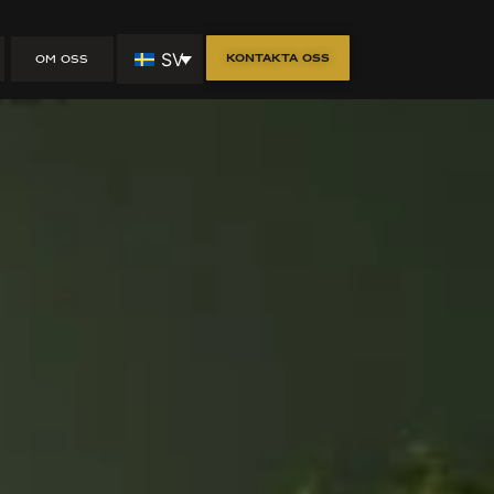
SV
Kontakta oss
OM OSS
met