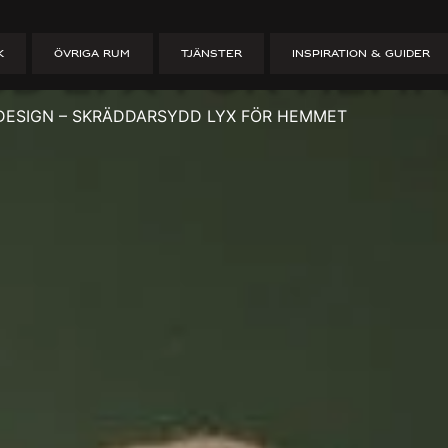
d köksdesign –
K
ÖVRIGA RUM
TJÄNSTER
INSPIRATION & GUIDER
d lyx för hem
ESIGN – SKRÄDDARSYDD LYX FÖR HEMMET