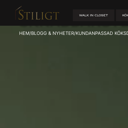
Kundanpassa
WALK IN CLOSET
KÖ
Skräddarsyd
HEM
/
BLOGG & NYHETER
/
KUNDANPASSAD KÖKSD