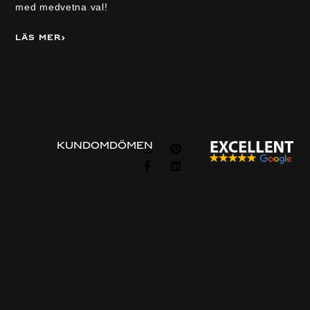
med medvetna val!
Läs mer
Visa alla
FÖLJ
KUNDOMDÖMEN
OSS
Information
Om
Guider
Om oss
Beställningsprocessen
Privacy & cookie policy
Vanliga frågor
Integritets policy
Prisexempel
Kontakta oss
Kontakta oss
Gratis konsultation
Vanliga sökord