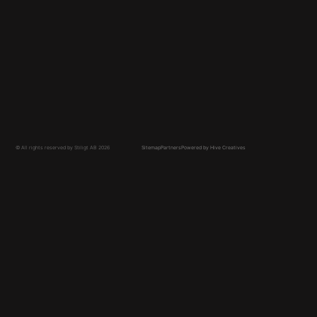
Platsbyggt Kök
Platsbyggt kök Göteborg
Platsbyggt kök Stockholm
Platsbyggd Garderob
Platsbyggd Garderob Göteborg
Platsbyggd Garderob Stockholm
Walk in Closet
© All rights reserved by Stiligt AB 2026
Sitemap
Partners
Powered by Hive Creatives