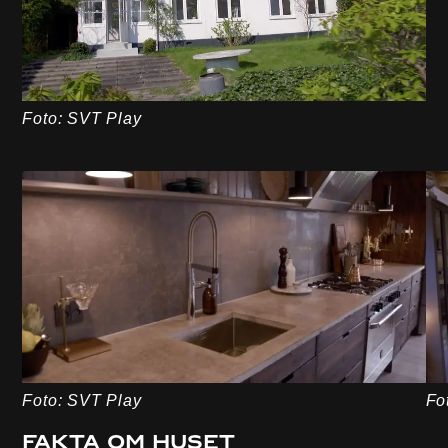
Foto: SVT Play
Foto: SVT Play
Fo
Fakta om huset