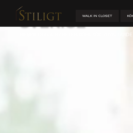
Köpa kök 202
WALK IN CLOSET
KÖ
sverige
HEM
/
BLOGG & NYHETER
/
KÖPA KÖK 2026: GUIDE