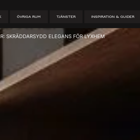
rderober: Skr
K
ÖVRIGA RUM
TJÄNSTER
INSPIRATION & GUIDER
 Lyxhem
R: SKRÄDDARSYDD ELEGANS FÖR LYXHEM