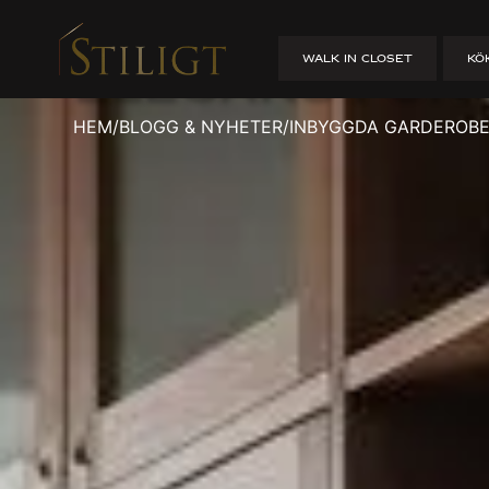
Inbyggda Ga
WALK IN CLOSET
KÖ
Elegans För
HEM
/
BLOGG & NYHETER
/
INBYGGDA GARDEROBE