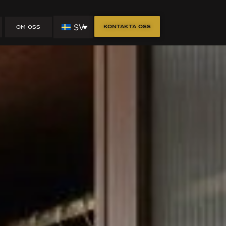
äddarsydd
SV
Kontakta oss
OM OSS