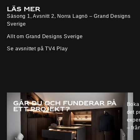
Läs mer
Säsong 1, Avsnitt 2, Norra Lagnö – Grand Designs
Sverige
Allt om Grand Designs Sverige
Se avsnittet på
TV4 Play
Går du och funderar på
Boka 
ett projekt?
det p
exper
– från