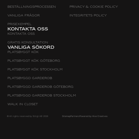
Beställningsprocessen
Privacy & cookie policy
Vanliga frågor
Integritets policy
Prisexempel
Kontakta oss
Kontakta oss
Gratis konsultation
Vanliga sökord
Platsbyggt Kök
Platsbyggt kök Göteborg
Platsbyggt kök Stockholm
Platsbyggd Garderob
Platsbyggd Garderob Göteborg
Platsbyggd Garderob Stockholm
Walk in Closet
© All rights reserved by Stiligt AB 2026
Sitemap
Partners
Powered by Hive Creatives