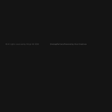
Platsbyggt kök Stockholm
Platsbyggd Garderob
Platsbyggd Garderob Göteborg
Platsbyggd Garderob Stockholm
Walk in Closet
© All rights reserved by Stiligt AB 2026
Sitemap
Partners
Powered by Hive Creatives