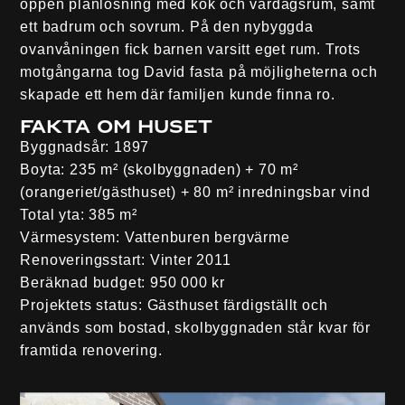
öppen planlösning med kök och vardagsrum, samt
ett badrum och sovrum. På den nybyggda
ovanvåningen fick barnen varsitt eget rum. Trots
motgångarna tog David fasta på möjligheterna och
skapade ett hem där familjen kunde finna ro.
Fakta om huset
Byggnadsår:
1897
Boyta:
235 m² (skolbyggnaden) + 70 m²
(orangeriet/gästhuset) + 80 m² inredningsbar vind
Total yta:
385 m²
Värmesystem:
Vattenburen bergvärme
Renoveringsstart:
Vinter 2011
Beräknad budget:
950 000 kr
Projektets status:
Gästhuset färdigställt och
används som bostad, skolbyggnaden står kvar för
framtida renovering.