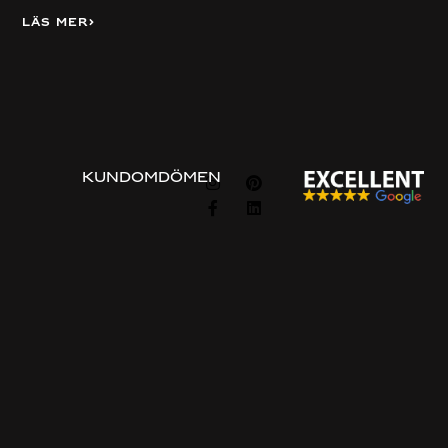
Läs mer
Visa alla
FÖLJ
KUNDOMDÖMEN
OSS
Information
Om
Guider
Om oss
Beställningsprocessen
Privacy & cookie policy
Vanliga frågor
Integritets policy
Prisexempel
Kontakta oss
Kontakta oss
Gratis konsultation
Vanliga sökord
Platsbyggt Kök
Platsbyggt kök Göteborg