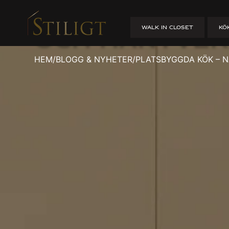
Platsbyggda 
WALK IN CLOSET
KÖ
och hantver
HEM
/
BLOGG & NYHETER
/
PLATSBYGGDA KÖK – 