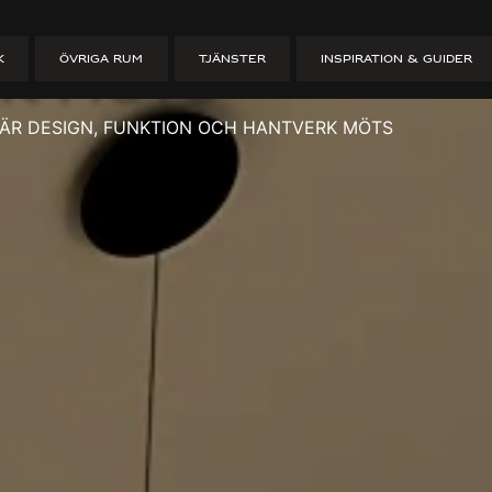
kök – när desi
K
ÖVRIGA RUM
TJÄNSTER
INSPIRATION & GUIDER
k möts
NÄR DESIGN, FUNKTION OCH HANTVERK MÖTS