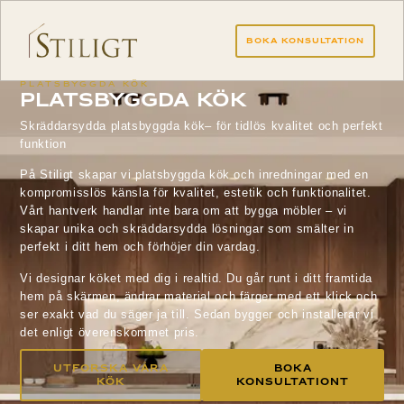
Boka Konsultation
PLATSBYGGDA KÖK
Platsbyggda kök
Skräddarsydda platsbyggda kök– för tidlös kvalitet och perfekt
funktion
På Stiligt skapar vi platsbyggda kök och inredningar med en
kompromisslös känsla för kvalitet, estetik och funktionalitet.
Vårt hantverk handlar inte bara om att bygga möbler – vi
skapar unika och skräddarsydda lösningar som smälter in
perfekt i ditt hem och förhöjer din vardag.
Vi designar köket med dig i realtid. Du går runt i ditt framtida
hem på skärmen, ändrar material och färger med ett klick och
ser exakt vad du säger ja till. Sedan bygger och installerar vi
det enligt överenskommet pris.
Utforska Våra
Boka
Kök
Konsultationt