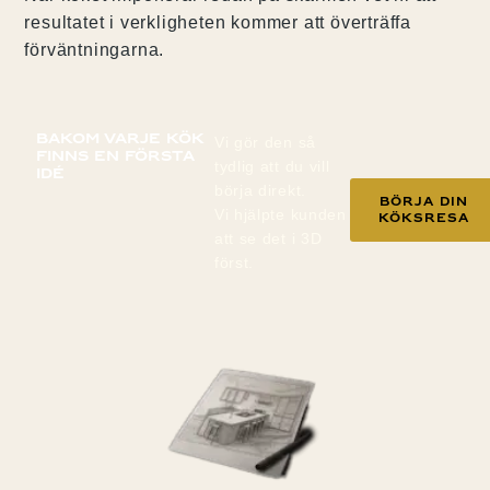
resultatet i verkligheten kommer att överträffa
förväntningarna.
Bakom varje kök
Vi gör den så
finns en första
tydlig att du vill
idé
börja direkt.
Börja din
Vi hjälpte kunden
köksresa
att se det i 3D
först.