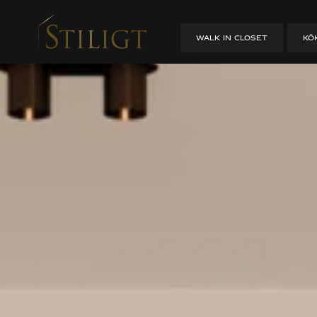
Platsbyggda 
WALK IN CLOSET
KÖ
HEM
/
PLATSBYGGDA KÖK