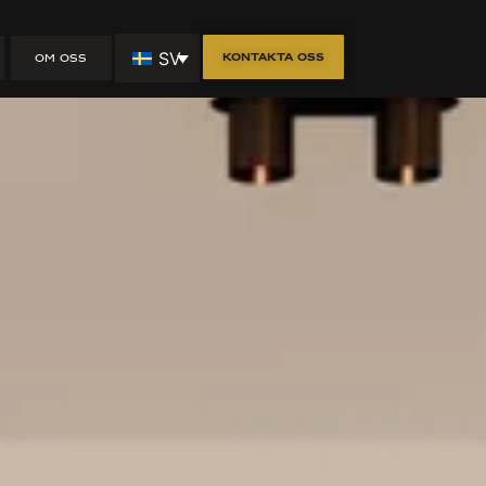
& design
SV
Kontakta oss
OM OSS