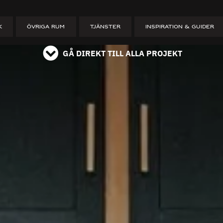
 garderober
läs på instagram
K
ÖVRIGA RUM
TJÄNSTER
INSPIRATION & GUIDER
GÅ DIREKT TILL ALLA PROJEKT