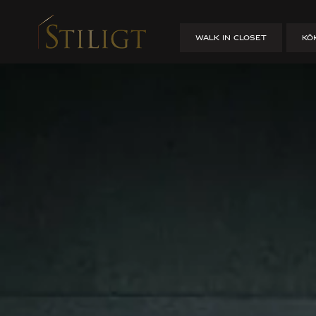
Platsbyggda
WALK IN CLOSET
KÖ
HEM
/
GARDEROBER