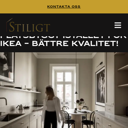
Kontakta Oss
Kunder berättar:
Varför vi valde
platsbyggt istället för
Ikea – bättre kvalitet!