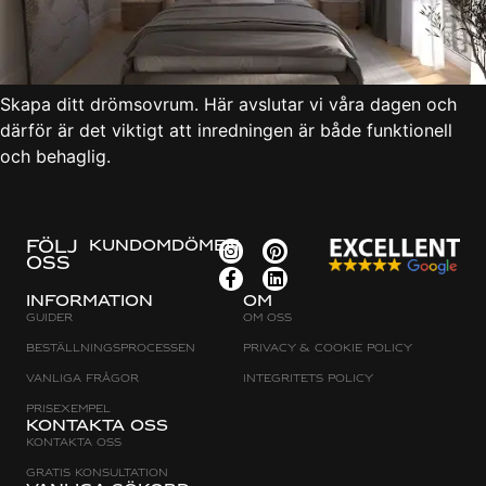
Skapa ditt drömsovrum. Här avslutar vi våra dagen och
därför är det viktigt att inredningen är både funktionell
och behaglig.
FÖLJ
KUNDOMDÖMEN
OSS
Information
Om
Guider
Om oss
Beställningsprocessen
Privacy & cookie policy
Vanliga frågor
Integritets policy
Prisexempel
Kontakta oss
Kontakta oss
Gratis konsultation