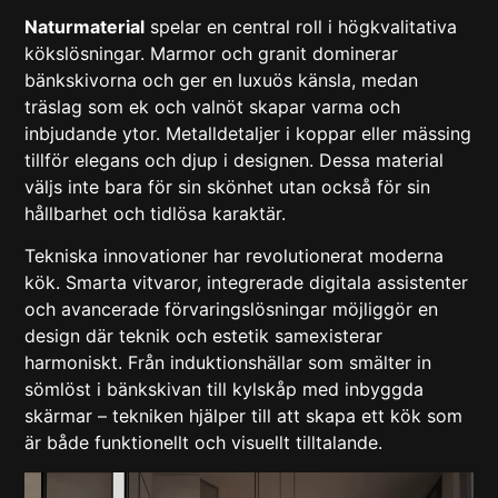
Naturmaterial
spelar en central roll i högkvalitativa
kökslösningar. Marmor och granit dominerar
bänkskivorna och ger en luxuös känsla, medan
träslag som ek och valnöt skapar varma och
inbjudande ytor. Metalldetaljer i koppar eller mässing
tillför elegans och djup i designen. Dessa material
väljs inte bara för sin skönhet utan också för sin
hållbarhet och tidlösa karaktär.
Tekniska innovationer har revolutionerat moderna
kök. Smarta vitvaror, integrerade digitala assistenter
och avancerade förvaringslösningar möjliggör en
design där teknik och estetik samexisterar
harmoniskt. Från induktionshällar som smälter in
sömlöst i bänkskivan till kylskåp med inbyggda
skärmar – tekniken hjälper till att skapa ett kök som
är både funktionellt och visuellt tilltalande.