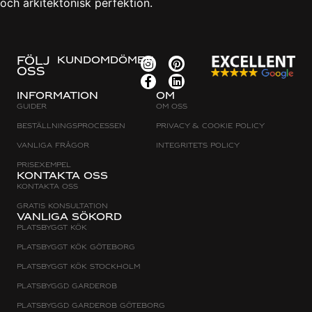
och arkitektonisk perfektion.
FÖLJ
KUNDOMDÖMEN
OSS
Information
Om
Guider
Om oss
Beställningsprocessen
Privacy & cookie policy
Vanliga frågor
Integritets policy
Prisexempel
Kontakta oss
Kontakta oss
Gratis konsultation
Vanliga sökord
Platsbyggt Kök
Platsbyggt kök Göteborg
Platsbyggt kök Stockholm
Platsbyggd Garderob
Platsbyggd Garderob Göteborg