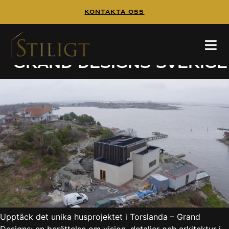
Kontakta Oss
Ett arkitektoniskt
mästerverk i Torslanda
– Grand Designs Sverige
Upptäck det unika husprojektet i Torslanda – Grand