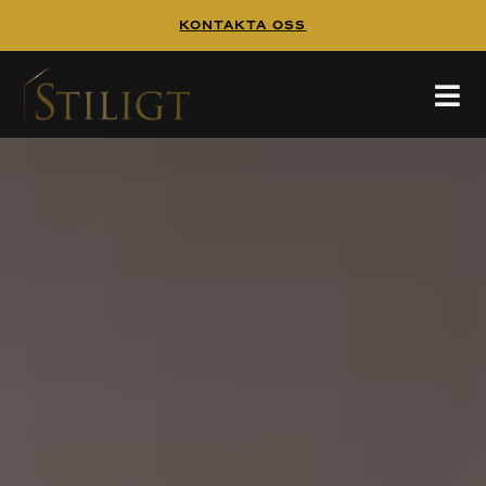
Kontakta Oss
WALK IN CLOSET
Walk In Closet
Tänk dig att börja dagen i en platsbyggd walk
in closet,
HEM
/
WALK IN CLOSET
hittar mer inspiration på
och
pinterest
guiden
GÅ DIREKT TILL ALLA PROJEKT